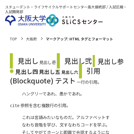
スチューデント・ライフサイクルサポートセンター
高大接続部 / 入試広報・
入試開発部
TOP
大阪府
マークアップ: HTML タグとフォーマット
見出し
見出し弐
見出し参
見出し壱
引用
見出し四
見出し五
見出し六
(Blockquote) テスト
一行の引用。
ハングリーであれ、愚かであれ。
参照を含む複数行の引用。
cite
これは言語みたいなものだ。アルファベットす
なわち音階を学び、文すなわちコードを学ぶ。
そしてやがてホーンと即興で会話するようにな