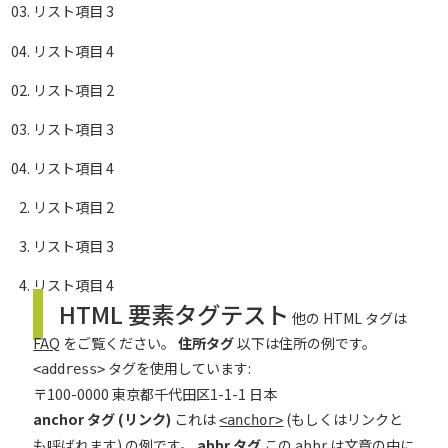
リスト項目 3
リスト項目 4
リスト項目 2
リスト項目 3
リスト項目 4
リスト項目 2
リスト項目 3
リスト項目 4
HTML 要素タグテスト
他の HTML タグは
FAQ
をご覧ください。
住所タグ
以下は住所の例です。
タグを使用しています:
<address>
〒100-0000
東京都千代田区1-1-1
日本
anchor タグ (リンク)
これは
(もしくはリンクと
<anchor>
も呼ばれます) の例です。
abbr タグ
この
abbr
は文章の中に