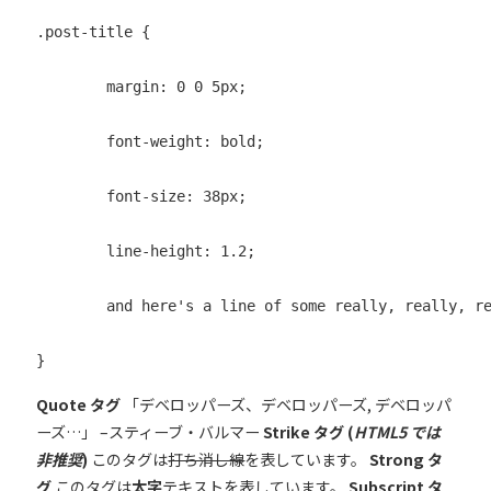
.post-title {

	margin: 0 0 5px;

	font-weight: bold;

	font-size: 38px;

	line-height: 1.2;

	and here's a line of some really, really, really, really long text, just to see how the PRE tag handles it and to find out how it overflows;

}
Quote タグ
デベロッパーズ、デベロッパーズ, デベロッパ
ーズ…
–スティーブ・バルマー
Strike タグ (
HTML5 では
非推奨
)
このタグは
打ち消し線
を表しています。
Strong タ
グ
このタグは
太字
テキストを表しています。
Subscript タ