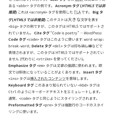
ある <abbr> タグの例です。
Acronym タグ (
HTML5 では非
推奨
)
これは
タグを使用した
TLA
です。
Big タ
<acronym>
大きな
グ(
HTML5 では非推奨
)
このテストは
文字を表す
タグの例ですが、このタグは HTML5 ではサポートさ
<big>
れていません。
Cite タグ
“Code is poetry.” —
WordPress
Code タグ
タグはこのように使います:
<code>
word-wrap:
Delete タグ
タグは
打ち消し線
などで
break-word;
<del>
表現されますが、このタグは HTML5 ではサポートされてい
ません (代わりに
を使ってください)。
<strike>
Emphasize タグ
タグは
文章の強調
に使われます。欧
<em>
文では斜体になっていることがよくあります。
Insert タグ
タグは
挿入されたコンテンツ
を意味します。
<ins>
Keyboard タグ
このあまり知られていない
タグは
<kbd>
のようにキーボードテキストをエミュレートします。
Ctrl
通常、
タグと同じようにスタイリングされます。
<code>
Preformatted タグ
タグは複数行のコードのスタイ
<pre>
リングに使います。