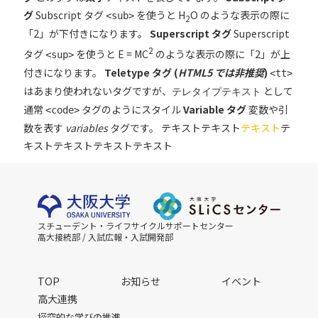
グ
Subscript タグ
を使うと H
O のような表示の際に
<sub>
2
「2」が下付きになります。
Superscript タグ
Superscript
2
タグ
を使うと E = MC
のような表示の際に「2」が上
<sup>
付きになります。
Teletype タグ (
HTML5 では非推奨
)
<tt>
はあまり使われないタグですが、
として
テレタイプテキスト
通常
タグのようにスタイル
Variable タグ
変数や引
<code>
数を表す
variables
タグです。
テキストテキスト
テキスト
テ
キストテキストテキストテキスト
スチューデント・ライフサイクルサポートセンター
高大接続部 / 入試広報・入試開発部
TOP
お知らせ
イベント
高大連携
探究的な学びの推進