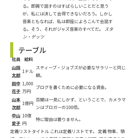
る。即興で話すのはすばらしいことだと思う
が、私には決して会得できないだろう。しかし
音楽ともなれば、私は即座によろこんで会話す
る。そう、それがジャズ音楽のすべてだ。
スタ
ン・ゲッツ
テーブル
社員
給料
山田
スティーブ・ジョブズが必要なサラリーと同じ
1ドル
太郎
額。
田中
1,000
ブログを書くために必要になる資金。
花子
万円
山本
百聞は一見にしかず、ということで、カメラマ
1億円
次郎
ンはブロガーの100倍。
中山
10億
特に理由は要りません。
愛子
円
定義リストタイトル
これは定義リストです。
定義
物事、領