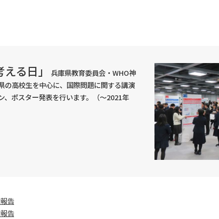
考える日」
兵庫県教育委員会・WHO神
県の高校生を中心に、国際問題に関する講演
、ポスター発表を行います。（～2021年
施報告
施報告