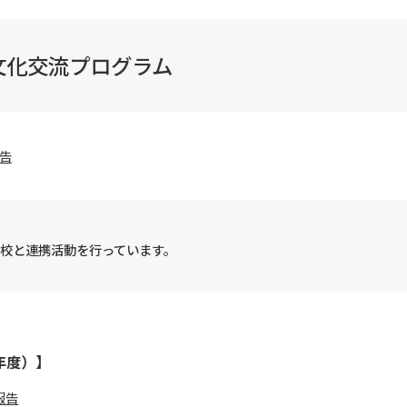
異文化交流プログラム
告
校と連携活動を行っています。
0年度）】
報告