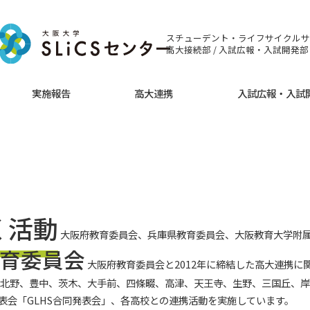
スチューデント・ライフサイクルサ
高大接続部 / 入試広報・入試開発部
実施報告
高大連携
入試広報・入試
動
く活動
大阪府教育委員会、兵庫県教育委員会、大阪教育大学附
育委員会
大阪府教育委員会と2012年に締結した高大連携
校（北野、豊中、茨木、大手前、四條畷、高津、天王寺、生野、三国丘、
発表会「GLHS合同発表会」、各高校との連携活動を実施しています。