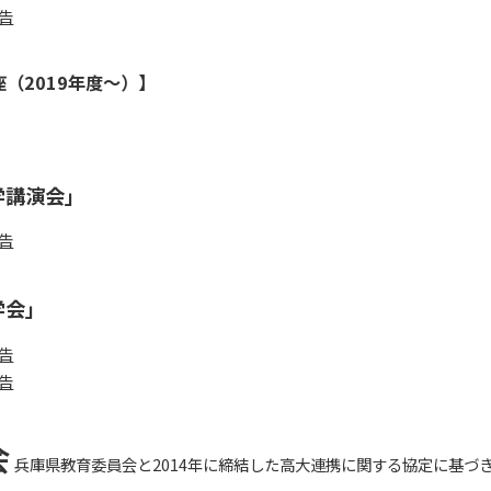
告
（2019年度～）】
学講演会」
告
学会」
告
告
会
兵庫県教育委員会と2014年に締結した高大連携に関する協定に基づ