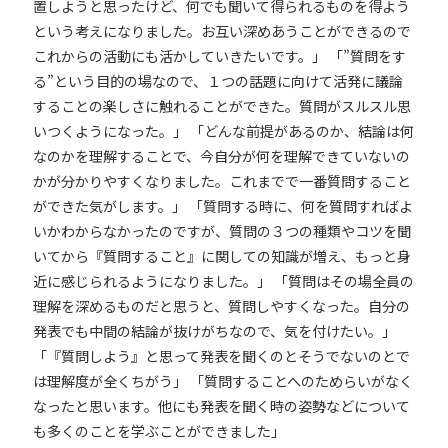
置しようと思ったけど、何でも聞いて得られるものを得よう
という考えになりました。お互い深めあうことができるので
これからの活動にも活かしていきたいです。」
「”質問をす
る”という目的の場なので、１つの話題に向けて活発に議論
することの楽しさに触れることができた。質問がスルスル思
いつくようになった。」
「どんな前提があるのか、結論は何
なのかを理解することで、今自分が何を理解できていないの
かが分かりやすくなりました。これまでで一番質問すること
ができた気がします。」
「質問する時に、何を質問すればよ
いかわからなかったのですが、質問の３つの種類やコツを聞
いてから『質問すること』に関しての知識が増え、もっと身
近に感じられるようになりました。」
「質問はその場全員の
理解を深めるものだと思うと、質問しやすくなった。自分の
発表でも中間の結論が抜けがちなので、気を付けたい。」
「『質問しよう』と思って発表を聞くのとそうでないのとで
は理解度が全くちがう」
「質問することへのためらいがなく
なったと思います。他にも発表を聞く時の姿勢などについて
も多くのことを学ぶことができました」