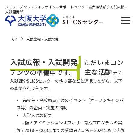
スチューデント・ライフサイクルサポートセンター
高大接続部 / 入試広報・
入試開発部
TOP
入試広報・入試開発
入試広報・入試開発
ただいまコン
主な活動
テンツの準備中です。
本学
入試課やSLiCSセンターの他の部などと連携しながら、以下
の事業を行う部です。
高校生・高校教員向けのイベント（オープンキャンパ
ス等）の企画・実施の補助
大学入試の研究
– 阪大アドミッションオフィサー育成プログラムの実
施 / 2018～2023年までの受講者215名 ※2024年度は実施