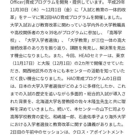
Officer)育成プログラムを開発・提供しています。
平成29年
11月30日（木）〜12月1日（金）に「入試と教育の一体的改
革」をテーマに第2回HAO育成プログラムを開催しました。
大学入試および教育改革に関わっている学内外の大学教職員
や高校関係者の方々39名がプログラムに参加し、「高等学
校」、「大学入学者選抜」、「大学教育」が三位一体の高大
接続改革のあり方を振り返り、課題を発見し、解決策を見出
す機会になりました。また、今回、HEADセミナーは、東京
（11月17日）と大阪（12月1日）の2カ所で開催させていた
だき、関西地区外の方々にも本センターの活動を知っていた
だく良い機会になりました。
HAO育成プログラムの1日目
は、日本の大学入学者選抜がどのように多様化したか、これ
までの入試の歴史を追いながら多面的・総合的入試が導入さ
れた背景を、北海道大学名誉教授の佐々木隆生先生と共に理
解を深めていきました。続いて、本センターの山下仁司より
高等学校教育の変化、和嶋雄一郎、石倉佑季子より海外大学
における入学者選抜と教育改革に関する講義がありました。
2日目の午前中のセッションは、クロス・アポイントメント