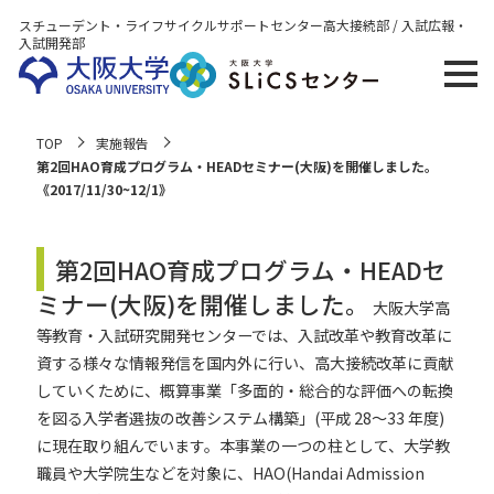
スチューデント・ライフサイクルサポートセンター
高大接続部 / 入試広報・
入試開発部
TOP
実施報告
第2回HAO育成プログラム・HEADセミナー(大阪)を開催しました。
《2017/11/30~12/1》
第2回HAO育成プログラム・HEADセ
ミナー(大阪)を開催しました。
大阪大学高
等教育・入試研究開発センターでは、入試改革や教育改革に
資する様々な情報発信を国内外に行い、高大接続改革に貢献
していくために、概算事業「多面的・総合的な評価への転換
を図る入学者選抜の改善システム構築」(平成 28〜33 年度)
に現在取り組んでいます。本事業の一つの柱として、大学教
職員や大学院生などを対象に、HAO(Handai Admission