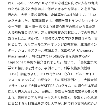
れている中、Society5.0 など新たな社会に向けた人材の育成
のために高校と大学は共に何ができるかを探ることを目的に
行われ、大学・高校関係者、企業等から約130名におこしい
ただきました。
基調講演では、桐蔭学園トランジションセン
ター所長 溝上 慎一 教授より教育心理学の観点から見た高
大接続教育の捉え方、高大接続教育の現状についての報告が
ありました。
続いて、「高校で大学の学びを先取りする」事
例として、カリフォルニア州オレンジ郡教育長、北海道イン
ターナショナルスクール教諭より、米国のAP（Advanced
Placement）、特に日本でいう探究学習を実践するAP
Capstoneの事例が紹介されました。
続いて、「高校生が大
学で直接指導を受ける」事例として、科学技術振興機構
（JST）調査役より、JSTの行うGSC（グローバル・サイエ
ンス・キャンパス）の紹介と、その実践事例として大阪大学
で行っている「大阪大学SEEDSプログラム」の紹介が本学教
授より行われました。
最後に、愛媛大学附属高等学校副校長
より、同校でのアカデミックスキル教育と、愛媛という地域
に貢献する人材育成を高校と大学が共同で行う事例の紹介が