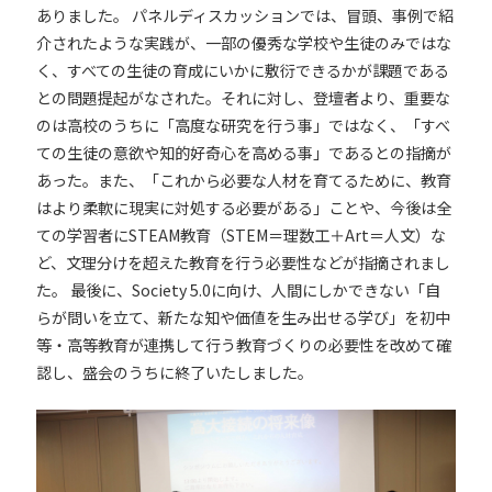
ありました。
パネルディスカッションでは、冒頭、事例で紹
介されたような実践が、一部の優秀な学校や生徒のみではな
く、すべての生徒の育成にいかに敷衍できるかが課題である
との問題提起がなされた。それに対し、登壇者より、重要な
のは高校のうちに「高度な研究を行う事」ではなく、「すべ
ての生徒の意欲や知的好奇心を高める事」であるとの指摘が
あった。また、「これから必要な人材を育てるために、教育
はより柔軟に現実に対処する必要がある」ことや、今後は全
ての学習者にSTEAM教育（STEM＝理数工＋Art＝人文）な
ど、文理分けを超えた教育を行う必要性などが指摘されまし
た。
最後に、Society 5.0に向け、人間にしかできない「自
らが問いを立て、新たな知や価値を生み出せる学び」を初中
等・高等教育が連携して行う教育づくりの必要性を改めて確
認し、盛会のうちに終了いたしました。