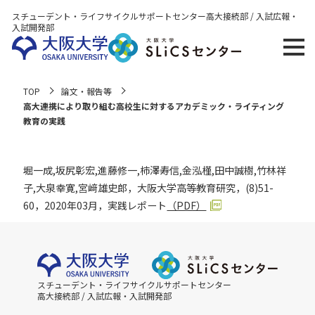
スチューデント・ライフサイクルサポートセンター
高大接続部 / 入試広報・
入試開発部
TOP
論文・報告等
高大連携により取り組む高校生に対するアカデミック・ライティング
教育の実践
堀一成,坂尻彰宏,進藤修一,柿澤寿信,金泓槿,田中誠樹,竹林祥
子,大泉幸寛,宮﨑雄史郎，大阪大学高等教育研究，(8)51-
60，2020年03月，実践レポート
（PDF）
スチューデント・ライフサイクルサポートセンター
高大接続部 / 入試広報・入試開発部