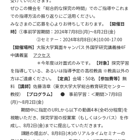
受けていただきます。
ぜひこの機会を「総合的な探究の時間」でのご指導やこれま
での指導方法の振り返りにご活用ください。
みなさまのご応募を心よりお待ちしております。
【開催日
時】
①事前学習期間：2024年7月8日(月)～8月2日(金)
②セミナー：2024年8月8日(木)10:00-17:00
【開催場所】
大阪大学箕面キャンパス 外国学研究講義棟4F
中講義室
アクセス
＊今年度は対面式のみです。
【対象】
探究学習
を指導している、あるいは指導予定の高校教員 ※教員以外の
方はご遠慮ください。
【定員】
会場：50名
【参加費等】
無
料
【講師】
佐藤浩章（東京大学大学総合教育研究センター
教授）
【プログラム】
● 事前学習：＜期間＞7月8日
(月)～8月2日(金)
期間中に指定のURLから以下の動画4本(全45分程度)を
視聴いただき、探究学習の授業案（もしくはシラバス）を作
成し、8月2日(金)までに提出していただきます。
課題の提出が、8月8日(木)のリアルタイムセミナーの