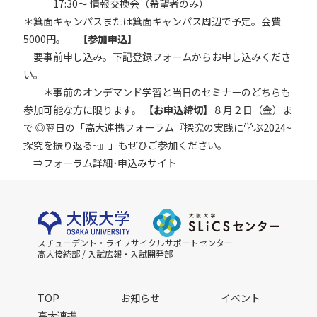
17:30～ 情報交換会（希望者のみ）
＊箕面キャンパスまたは箕面キャンパス周辺で予定。会費
5000円。
【参加申込】
要事前申し込み。下記登録フォームからお申し込みくださ
い。
＊事前のオンデマンド学習と当日のセミナーのどちらも
参加可能な方に限ります。
【お申込締切】
８月２日（金）ま
で
◎翌日の「高大連携フォーラム『探究の実践に学ぶ2024~
探究を振り返る~』」もぜひご参加ください。
⇒
フォーラム詳細･申込みサイト
スチューデント・ライフサイクルサポートセンター
高大接続部 / 入試広報・入試開発部
TOP
お知らせ
イベント
高大連携