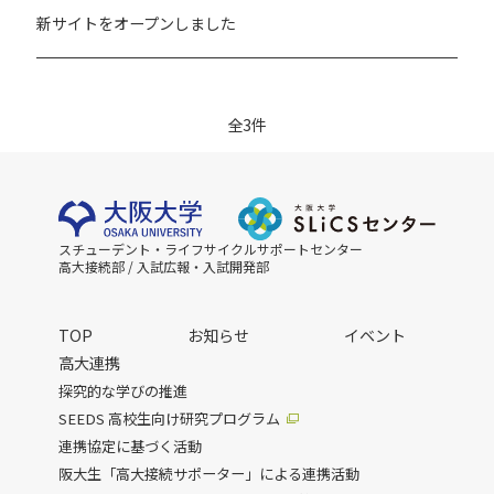
新サイトをオープンしました
投
全3件
稿
ナ
ビ
ゲ
スチューデント・ライフサイクルサポートセンター
ー
高大接続部 / 入試広報・入試開発部
シ
ョ
TOP
お知らせ
イベント
ン
高大連携
探究的な学びの推進
SEEDS 高校生向け研究プログラム
連携協定に基づく活動
阪大生「高大接続サポーター」による連携活動